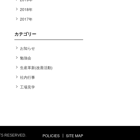
2018年
2017年
カテゴリー
お知らせ
勉強会
生産革新(改善活動)
社内行事
工場見学
POLICIES
SITE MAP
HTS RESERVED.