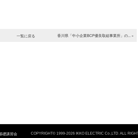
香川県「中小企業BCP優良取組事業所」の... »
一覧に戻る
基礎講習会
COPYRIGHT© 1999-
2026 IKKO ELECTRIC Co.,LTD. ALL RIG