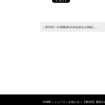
« 第53回一光電機(株)共栄会総会を開催し...
HOME
>
ニュース
>
お知らせ
>
【第2回】電気の