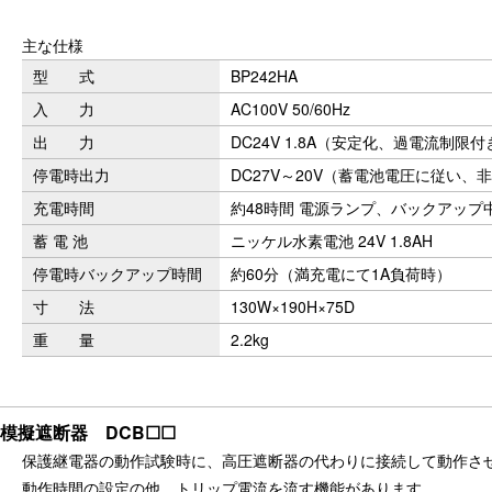
主な仕様
型 式
BP242HA
入 力
AC100V 50/60Hz
出 力
DC24V 1.8A（安定化、過電流制限付
停電時出力
DC27V～20V（蓄電池電圧に従い、
充電時間
約48時間 電源ランプ、バックアップ
蓄 電 池
ニッケル水素電池 24V 1.8AH
停電時バックアップ時間
約60分（満充電にて1A負荷時）
寸 法
130W×190H×75D
重 量
2.2kg
模擬遮断器 DCB☐☐
保護継電器の動作試験時に、高圧遮断器の代わりに接続して動作さ
動作時間の設定の他、トリップ電流を流す機能があります。