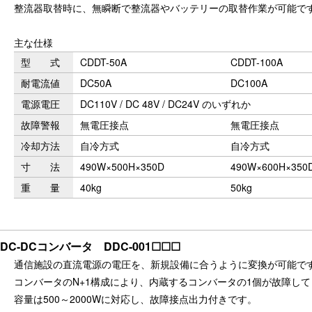
整流器取替時に、無瞬断で整流器やバッテリーの取替作業が可能で
主な仕様
型 式
CDDT-50A
CDDT-100A
耐電流値
DC50A
DC100A
電源電圧
DC110V / DC 48V / DC24V のいずれか
故障警報
無電圧接点
無電圧接点
冷却方法
自冷方式
自冷方式
寸 法
490W×500H×350D
490W×600H×350
重 量
40kg
50kg
DC-DCコンバータ DDC-001☐☐☐
通信施設の直流電源の電圧を、新規設備に合うように変換が可能で
コンバータのN+1構成により、内蔵するコンバータの1個が故障し
容量は500～2000Wに対応し、故障接点出力付きです。