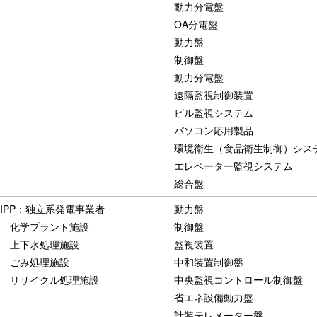
動力分電盤
OA分電盤
動力盤
制御盤
動力分電盤
遠隔監視制御装置
ビル監視システム
パソコン応用製品
環境衛生（食品衛生制御）シス
エレベーター監視システム
総合盤
IPP：独立系発電事業者
動力盤
化学プラント施設
制御盤
上下水処理施設
監視装置
ごみ処理施設
中和装置制御盤
リサイクル処理施設
中央監視コントロール制御盤
省エネ設備動力盤
計装テレメーター盤