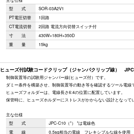
主な仕様
型 式
SOR-03A2V1
PT電圧切替
1回路
CT電流切替
2回路 電流方向切替スイッチ付
寸 法
430W×180H×350D
重 量
15kg
ヒューズ付試験コードクリップ（ジャンパクリップ線） JPC-C
制御装置等の試験用ジャンパー線(ヒューズ付）です。
ダミー条件を構築させ、制御装置等の動き等を確認するツール電線
ヒューズフォルダーは、電線長さ6:4の位置に配置しています。
保管時に、ヒューズホルダーにストレスがかからない設計となって
主な仕様
型 式
JPC-C10（*） *は電線色
電 線
0.5sq相当の電線 フレキシブルな線を使用