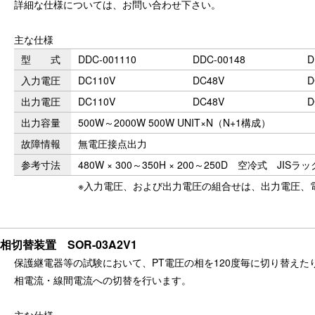
詳細な仕様については、お問い合わせ下さい。
主な仕様
型 式
DDC-001110
DDC-00148
D
入力電圧
DC110V
DC48V
D
出力電圧
DC110V
DC48V
D
出力容量
500W～2000W 500W UNIT×N（N+1構成）
故障情報
無電圧接点出力
参考寸法
480W × 300～350H × 200～250D 空冷式 JIS
※入力電圧、および出力電圧の組合せは、出力電圧、
相切替装置 SOR-03A2V1
保護継電器等の試験において、PT電圧の相を120度毎に切り替えた
相電流・線間電流への切替を行います。