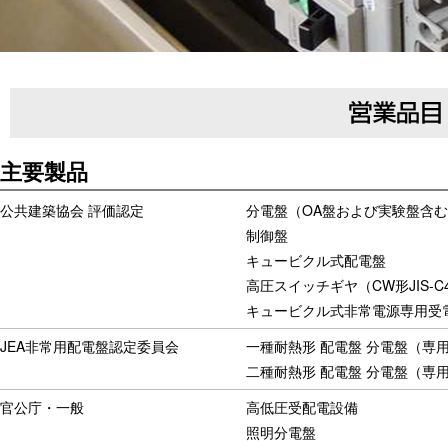
主要製品
公共建築協会 評価認定
分電盤（OA盤および実験盤含
制御盤
キュービクル式配電盤
高圧スイッチギヤ（CW形JIS-C4
キュービクル式非常電源専用受電設
JEA非常用配電盤認定委員会
一種耐熱形 配電盤 分電盤（専用
二種耐熱形 配電盤 分電盤（専
官公庁・一般
高低圧受配電設備
照明分電盤