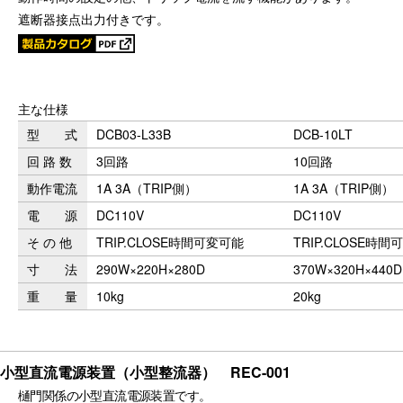
遮断器接点出力付きです。
主な仕様
型 式
DCB03-L33B
DCB-10LT
回 路 数
3回路
10回路
動作電流
1A 3A（TRIP側）
1A 3A（TRIP側）
電 源
DC110V
DC110V
そ の 他
TRIP.CLOSE時間可変可能
TRIP.CLOSE時
寸 法
290W×220H×280D
370W×320H×440D
重 量
10kg
20kg
小型直流電源装置（小型整流器） REC-001
樋門関係の小型直流電源装置です。