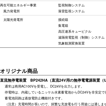
再生可能エネルギー事業
監視制御システム
風力発電所
落雷監視システム
太陽光発電所
接続箱
集電箱
高圧連系キュービクル
遠隔発電監視（制御）システム
気象観測変換装置
オリジナル商品
直流無停電装置 BP242HA（直流24V用の無停電電源装置（
通常は商用AC100Vを受電し、DC24Vを出力します。
停電時は、内蔵しているニッケル水素蓄電池からDC24Vを非安定で
蓄電池回路は過放電防止機能付きです。
（注意）充電時間が長いので、頻繁な充放電を行う用途には適しま