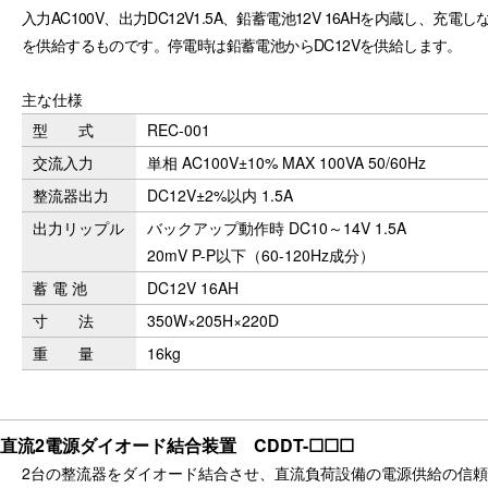
⼊⼒AC100V、出⼒DC12V1.5A、鉛蓄電池12V 16AHを内蔵し、充電しな
を供給するものです。停電時は鉛蓄電池からDC12Vを供給します。
主な仕様
型 式
REC-001
交流入力
単相 AC100V±10% MAX 100VA 50/60Hz
整流器出力
DC12V±2%以内 1.5A
出力リップル
バックアップ動作時 DC10～14V 1.5A
20mV P-P以下（60-120Hz成分）
蓄 電 池
DC12V 16AH
寸 法
350W×205H×220D
重 量
16kg
直流2電源ダイオード結合装置 CDDT-☐☐☐
2台の整流器をダイオード結合させ、直流負荷設備の電源供給の信