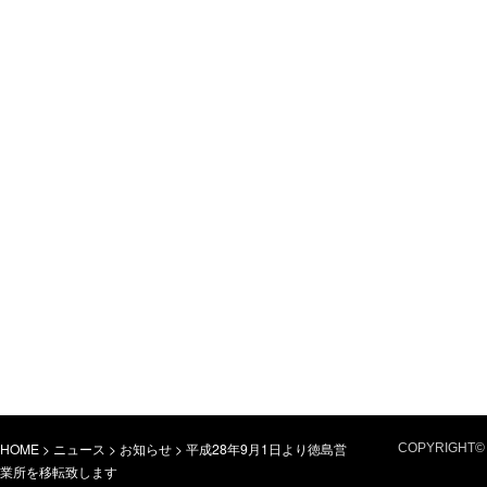
HOME
>
ニュース
>
お知らせ
>
平成28年9月1日より徳島営
COPYRIGHT© 
業所を移転致します