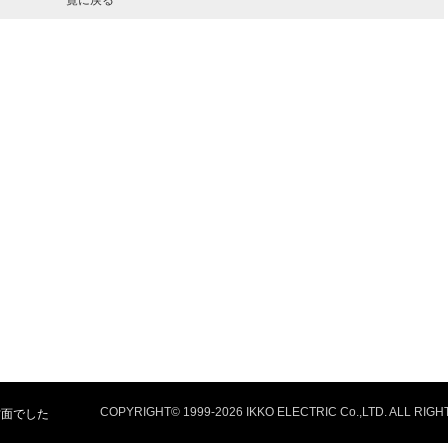
方面でした
COPYRIGHT© 1999-
2026 IKKO ELECTRIC Co.,LTD. ALL RIG