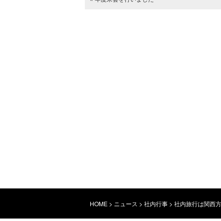
HOME
>
ニュース
>
社内行事
>
社内旅行は関西